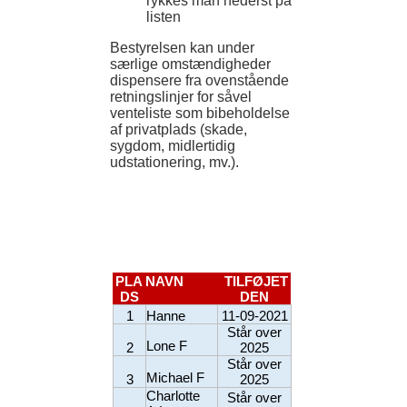
rykkes man nederst på
listen
Bestyrelsen kan under
særlige omstændigheder
dispensere fra ovenstående
retningslinjer for såvel
venteliste som bibeholdelse
af privatplads (skade,
sygdom, midlertidig
udstationering, mv.).
PLA
NAVN
TILFØJET
DS
DEN
1
Hanne
11-09-2021
Står over
Lone F
2
2025
Står over
Michael F
3
2025
Charlotte
Står over