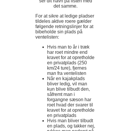
ser dit navn på listen med
det samme.
For at sikre at ledige pladser
tildeles aktive roere gælder
følgende retningslinjer for at
bibeholde sin plads på
ventelisten:
Hvis man to år i træk
har roet mindre end
kravet for at opretholde
en privatplads (250
km/24 ture), fjernes
man fra ventelisten
Når en kajakplads
bliver ledig, vil man
kun blive tilbudt den,
såfremt man i
forgangne sæson har
roet hvad der svarer til
kravet for at opretholde
en privatplads
Hvis man bliver tilbudt
en plads, og takker nej,