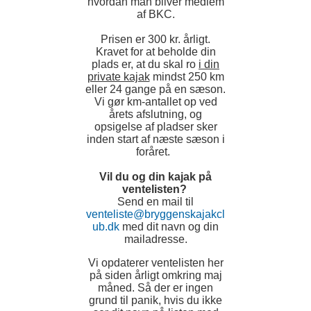
hvordan man bliver medlem
af BKC.
Prisen er 300 kr. årligt.
Kravet for at beholde din
plads er, at du skal ro
i din
private kajak
mindst 250 km
eller 24 gange på en sæson.
Vi gør km-antallet op ved
årets afslutning, og
opsigelse af pladser sker
inden start af næste sæson i
foråret.
Vil du og din kajak på
ventelisten?
Send en mail til
venteliste@bryggenskajakcl
ub.dk
med dit navn og din
mailadresse.
Vi opdaterer ventelisten her
på siden årligt omkring maj
måned. Så der er ingen
grund til panik, hvis du ikke