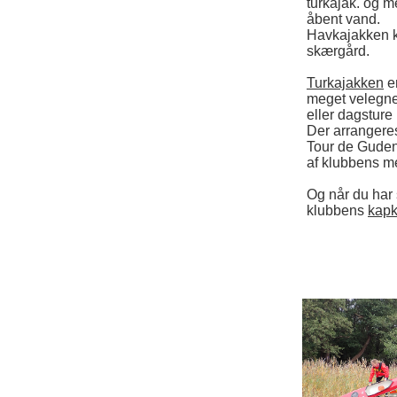
turkajak. og m
åbent vand.
Havkajakken ka
skærgård.
Turkajakken
er
meget velegnet
eller dagsture
Der arrangeres
Tour de Gudena
af klubbens m
Og når du har 
klubbens
kapk