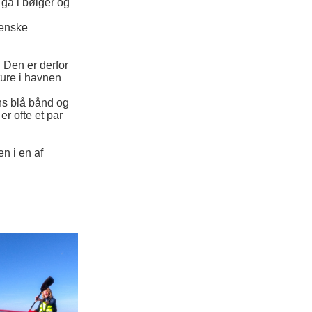
 gå i bølger og
venske
. Den er derfor
ture i havnen
ns blå bånd og
r ofte et par
n i en af