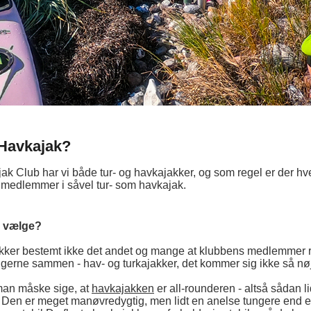
 Havkajak?
ak Club har vi både tur- og havkajakker, og som regel er der hver
e medlemmer i såvel tur- som havkajak.
g vælge?
kker bestemt ikke det andet og mange at klubbens medlemmer 
r gerne sammen - hav- og turkajakker, det kommer sig ikke så nø
 man måske sige, at
havkajakken
er all-rounderen - altså sådan li
 Den er meget manøvredygtig, men lidt en anelse tungere end 