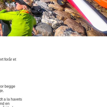
t forår et
ror begge
je.
dt a la havets
end en