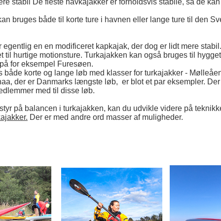
ere stabil De fleste havkajakker er forholdsvis stabile, så de kan
n bruges både til korte ture i havnen eller lange ture til den S
 egentlig en en modificeret kapkajak, der dog er lidt mere stabil
 til hurtige motionsture. Turkajakken kan også bruges til hygge
 på for eksempel Furesøen.
 både korte og lange løb med klasser for turkajakker - Mølleåe
a, der er Danmarks længste løb, er blot et par eksempler. Der e
edlemmer med til disse løb.
styr på balancen i turkajakken, kan du udvikle videre på teknikke
ajakker.
Der er med andre ord masser af muligheder.