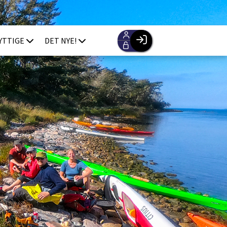
YTTIGE
DET NYE!
Facebook login
Husk mig
Glemt password
Opret profil
Log ind