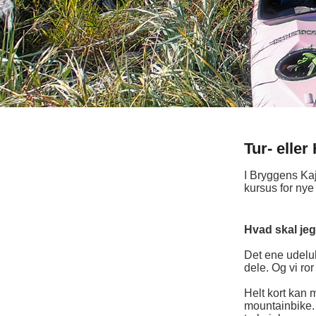
Tur- eller
I Bryggens Kaj
kursus for ny
Hvad skal je
Det ene udelu
dele. Og vi ro
Helt kort kan
mountainbike.