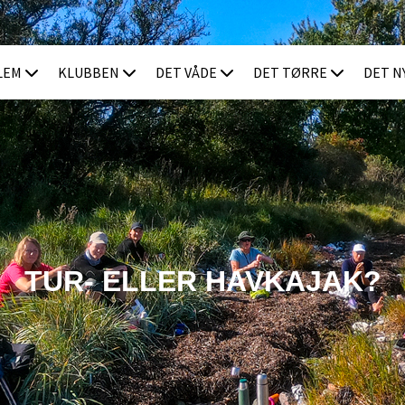
LEM
KLUBBEN
DET VÅDE
DET TØRRE
DET N
TUR- ELLER HAVKAJAK?