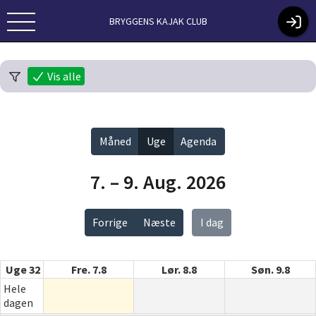
BRYGGENS KAJAK CLUB
Vis alle
Måned
Uge
Agenda
7. – 9. Aug. 2026
Forrige
Næste
I dag
Uge 32
Fre. 7.8
Lør. 8.8
Søn. 9.8
Hele
dagen