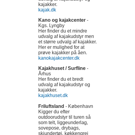
kajakker.
kajak.dk
Kano og kajakcenter
-
Kgs. Lyngby
Her finder du et mindre
udvalg af kajakudstyr men
et større udvalg af kajakker.
Her er mulighed for at
prøve kajakker på åen.
kanokajakcenter.dk
Kajakhuset / Surfline
-
Århus
Her finder du et bredt
udvalg af kajakudstyr og
kajakker.
kajakhuset.dk
Friluftsland
- København
Kigger du efter
outdoorudstyr til turen så
som telt, liggeunderlag,
sovepose, drybags,
skiundertøj, køkkengrej