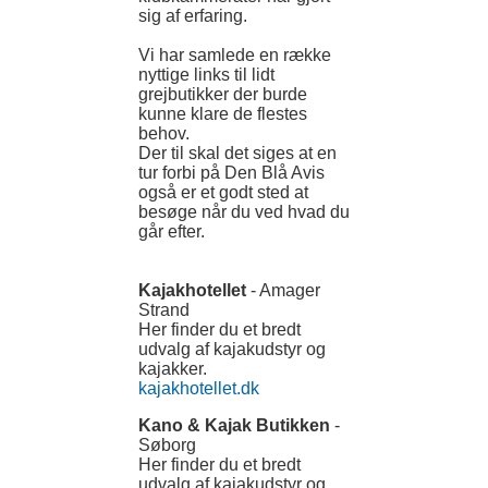
sig af erfaring.
Vi har samlede en række
nyttige links til lidt
grejbutikker der burde
kunne klare de flestes
behov.
Der til skal det siges at en
tur forbi på Den Blå Avis
også er et godt sted at
besøge når du ved hvad du
går efter.
Kajakhotellet
- Amager
Strand
Her finder du et bredt
udvalg af kajakudstyr og
kajakker.
kajakhotellet.dk
Kano & Kajak Butikken
-
Søborg
Her finder du et bredt
udvalg af kajakudstyr og