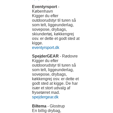
Eventyrsport
-
København
Kigger du efter
outdoorudstyr til turen så
som telt, liggeunderlag,
sovepose, drybags,
skiundertøj, køkkengrej
osv. er dette et godt sted at
kigge.
eventyrsport.dk
SpejderGEAR
- Rødovre
Kigger du efter
outdoorudstyr til turen så
som telt, liggeunderlag,
sovepose, drybags,
køkkengrej osv. er dette et
godt sted at kigge. De har
især et stort udvalg af
frysetørret mad.
spejdergear.dk
Biltema
- Glostrup
En billig drybag,