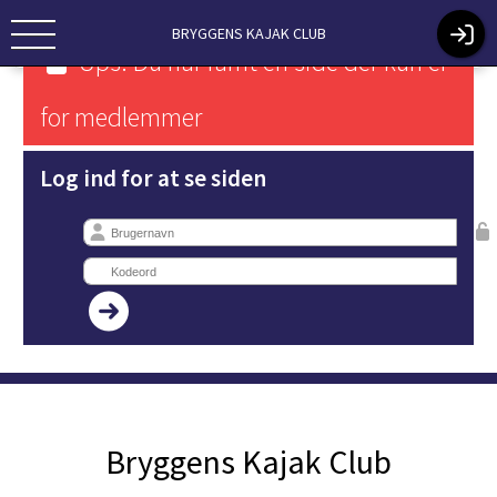
BRYGGENS KAJAK CLUB
Ups! Du har ramt en side der kun er
for medlemmer
Log ind for at se siden
Bryggens Kajak Club